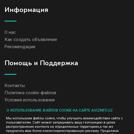
Информация
О нас
Как создать объявление
Рекомендации
Помощь и Поддержка
Контакты
Политика cookie-файлов
Условия использования
🍪 ИСПОЛЬЗОВАНИЕ ФАЙЛОВ COOKIE НА САЙТЕ AVIZINFO.UZ
Администрация сайта AvizInfo.uz не несет ответственность за
Мы используем файлы cookie, чтобы улучшить взаимодействие сайта с
содержание размещенных объявлений.
пользователем. Сайт может запрашивать вашу геопозицию в целях
Мы ценим конфиденциальность наших пользователей. Мы не
распространения контента на определенных территориях,а так же
передаем и не продаем личную информацию зарегистрированных
предлагать вам более клиентоориентированную рекламу. Продолжая
пользователей AvizInfo.uz третьим лицам. Мы не отвечаем за