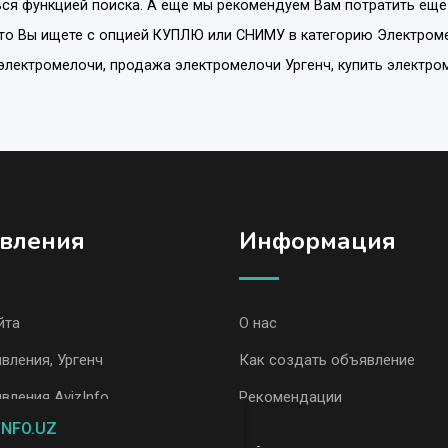
ся функцией поиска. А еще мы рекомендуем Вам потратить еще
то Вы ищете с опцией
КУПЛЮ или СНИМУ
в категорию
Электром
м электромелочи, продажа электромелочи Ургенч, купить электро
вления
Информация
йта
О нас
вления, Ургенч
Как создать объявление
вления AvizInfo
Рекомендации
INFO.UZ