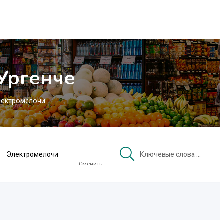
Ургенче
лектромелочи
Электромелочи
Сменить