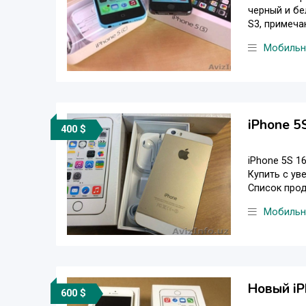
черный и бел
S3, примеча
Мобильна
iPhone 
400 $
iPhone 5S 1
Купить с ув
Список проду
Мобильн
Новый iP
600 $