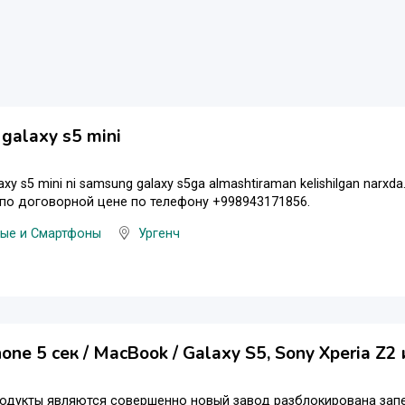
galaxy s5 mini
xy s5 mini ni samsung galaxy s5ga almashtiraman kelishilgan narx
5 по договорной цене по телефону +998943171856.
ые и Смартфоны
Ургенч
one 5 сек / MacBook / Galaxy S5, Sony Xperia Z2
одукты являются совершенно новый завод разблокирована запеч