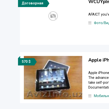
WCUYpIm
Договорная
AFAICT you'v
Фото/Ви
Apple iP
570 $
Apple iPhone 
The advanced
take self-po
Documentatio
Мобильн