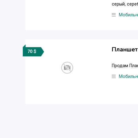
серый, сере
Мобильн
Планшет
70 $
Продам План
Мобильн