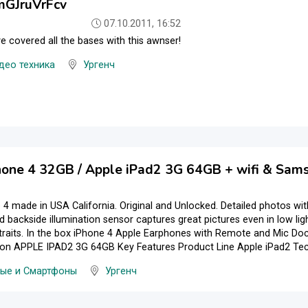
GJruVrFcv
07.10.2011, 16:52
e covered all the bases with this awnser!
део техника
Ургенч
hone 4 32GB / Apple iPad2 3G 64GB + wifi & Sams
4 made in USA California. Original and Unlocked. Detailed photos wit
 backside illumination sensor captures great pictures even in low li
rtraits. In the box iPhone 4 Apple Earphones with Remote and Mic 
n APPLE IPAD2 3G 64GB Key Features Product Line Apple iPad2 Tech 
ые и Смартфоны
Ургенч