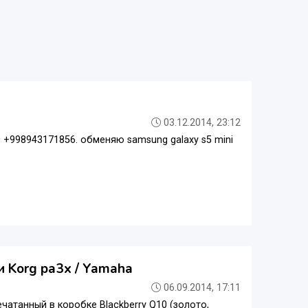
03.12.2014, 23:12
da. +998943171856. обменяю samsung galaxy s5 mini
 и Korg pa3x / Yamaha
06.09.2014, 17:11
атанный в коробке Blackberry Q10 (золото,