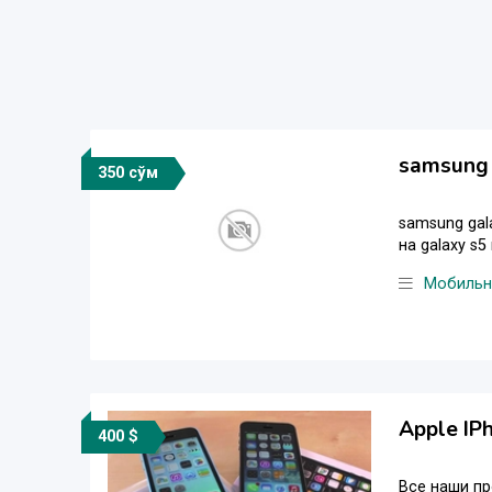
samsung 
350 сўм
samsung gala
на galaxy s
Мобильн
Apple IPh
400 $
Все наши пр