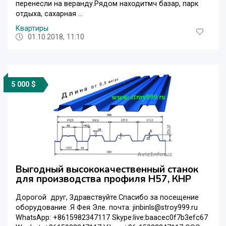
перенесли на веранду.Рядом находитмч базар, парк
отдыха, сахарная ...
Квартиры
01.10.2018, 11:10
5 000 $
Выгодный высококачественный станок
для производства профиля Н57, КНР
Дорогой друг, Здравствуйте.Спасибо за посещение
oборудование .Я Фея Эле. почта: jinbinls@stroy999.ru
WhatsApp: +8615982347117 Skype:live:baacec0f7b3efc67