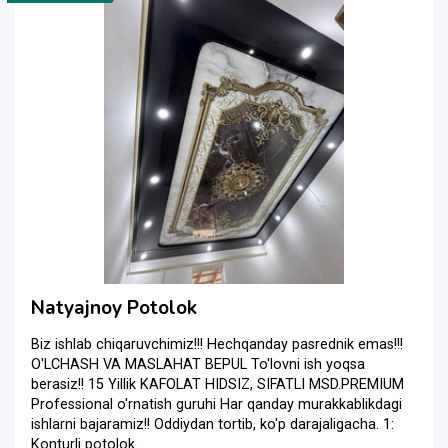
Natyajnoy Potolok
Biz ishlab chiqaruvchimiz!!! Hechqanday pasrednik emas!!!
O'LCHASH VA MASLAHAT BEPUL To'lovni ish yoqsa
berasiz!! 15 Yillik KAFOLAT HIDSIZ, SIFATLI MSD.PREMIUM
Professional o'rnatish guruhi Har qanday murakkablikdagi
ishlarni bajaramiz!! Oddiydan tortib, ko'p darajaligacha. 1:
Konturli potolok ...