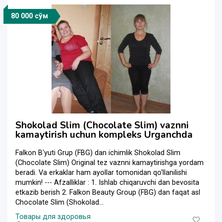
80 000 сўм
Shokolad Slim (Chocolate Slim) vaznni
kamaytirish uchun kompleks Urganchda
Falkon B'yuti Grup (FBG) dan ichimlik Shokolad Slim
(Chocolate Slim) Original tez vaznni kamaytirishga yordam
beradi. Va erkaklar ham ayollar tomonidan qo‘llanilishi
mumkin! --- Afzalliklar : 1. Ishlab chiqaruvchi dan bevosita
etkazib berish 2. Falkon Beauty Group (FBG) dan faqat asl
Chocolate Slim (Shokolad...
Товары для здоровья