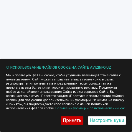
🍪 ИСПОЛЬЗОВАНИЕ ФАЙЛОВ COOKIE НА САЙТЕ AVIZINFO.UZ
Мы используем файлы cookie, чтобы улучшить взаимодействие сайта с
пользователем. Сайт может запрашивать вашу геопозицию в целях
распространения контента на определенных территориях,а так же
предлагать вам более клиентоориентированную рекламу. Продолжая
любое дальнейшее использование Сайта и/или сервисов Сайта, Вы
соглашаетесь с этим. Посетите раздел «Политика использования файлов
cookie» для получения дополнительной информации. Нажимая на кнопку
«Принять», вы подтверждаете свое согласие с нашей политикой
использования файлов cookie.
Больше информации об использовании кук
Принять
Настроить куки