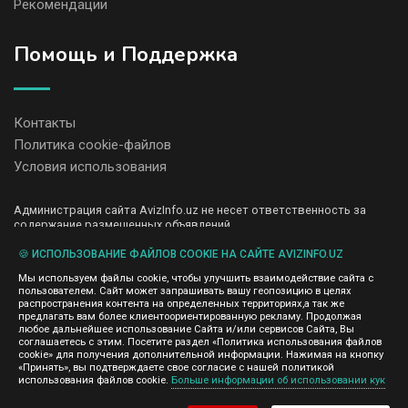
Рекомендации
Помощь и Поддержка
Контакты
Политика cookie-файлов
Условия использования
Администрация сайта AvizInfo.uz не несет ответственность за
содержание размещенных объявлений.
Мы ценим конфиденциальность наших пользователей. Мы не
передаем и не продаем личную информацию зарегистрированных
🍪 ИСПОЛЬЗОВАНИЕ ФАЙЛОВ COOKIE НА САЙТЕ AVIZINFO.UZ
пользователей AvizInfo.uz третьим лицам. Мы не отвечаем за
Мы используем файлы cookie, чтобы улучшить взаимодействие сайта с
правила конфиденциальности сайтов на которые ссылается
пользователем. Сайт может запрашивать вашу геопозицию в целях
AvizInfo.uz. На некоторых страницах нашего сайта представлена
распространения контента на определенных территориях,а так же
реклама Google Adsense Advertising Network. Чтобы узнать
предлагать вам более клиентоориентированную рекламу. Продолжая
нажмите тут
подробней о правилах конфиденциальности Google
.
любое дальнейшее использование Сайта и/или сервисов Сайта, Вы
соглашаетесь с этим. Посетите раздел «Политика использования файлов
cookie» для получения дополнительной информации. Нажимая на кнопку
«Принять», вы подтверждаете свое согласие с нашей политикой
использования файлов cookie.
Больше информации об использовании кук
AvizInfo.uz