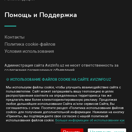
Помощь и Поддержка
Контакты
Политика cookie-файлов
Условия использования
Администрация сайта AvizInfo.uz не несет ответственность за
содержание размещенных объявлений.
Мы ценим конфиденциальность наших пользователей. Мы не
передаем и не продаем личную информацию зарегистрированных
🍪 ИСПОЛЬЗОВАНИЕ ФАЙЛОВ COOKIE НА САЙТЕ AVIZINFO.UZ
пользователей AvizInfo.uz третьим лицам. Мы не отвечаем за
Мы используем файлы cookie, чтобы улучшить взаимодействие сайта с
правила конфиденциальности сайтов на которые ссылается
пользователем. Сайт может запрашивать вашу геопозицию в целях
AvizInfo.uz. На некоторых страницах нашего сайта представлена
распространения контента на определенных территориях,а так же
реклама Google Adsense Advertising Network. Чтобы узнать
предлагать вам более клиентоориентированную рекламу. Продолжая
нажмите тут
подробней о правилах конфиденциальности Google
.
любое дальнейшее использование Сайта и/или сервисов Сайта, Вы
соглашаетесь с этим. Посетите раздел «Политика использования файлов
cookie» для получения дополнительной информации. Нажимая на кнопку
«Принять», вы подтверждаете свое согласие с нашей политикой
использования файлов cookie.
Больше информации об использовании кук
AvizInfo.uz
©2008-2026,