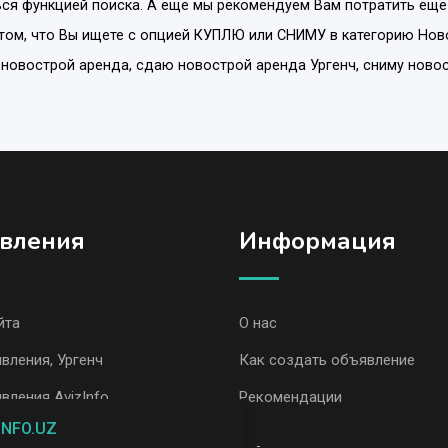
ся функцией поиска. А еще мы рекомендуем Вам потратить еще
том, что Вы ищете с опцией
КУПЛЮ или СНИМУ
в категорию
Нов
м новострой аренда, сдаю новострой аренда Ургенч, сниму ново
вления
Информация
йта
О нас
вления, Ургенч
Как создать объявление
вления AvizInfo
Рекомендации
INFO.UZ