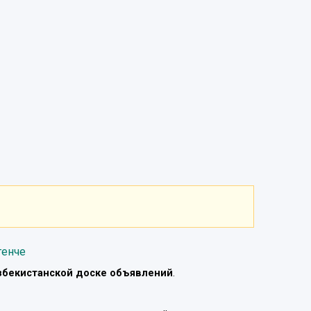
генче
збекистанской доске объявлений
.