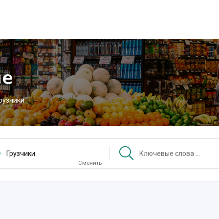
че
рузчики
Грузчики
Сменить