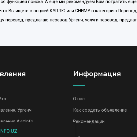
ся функцией поиска. А еще мы рекомендуем Вам потратить еще
 что Вы ищете с опцией
КУПЛЮ или СНИМУ
в категорию
Перевод
ищу перевод, предлагаю перевод Ургенч, услуги перевод, предла
вления
Информация
йта
О нас
вления, Ургенч
Как создать объявление
вления AvizInfo
Рекомендации
INFO.UZ